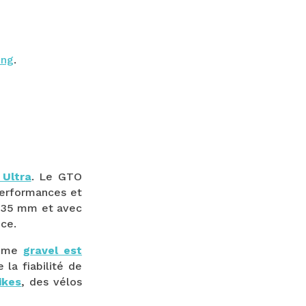
ing
.
Ultra
.
Le GTO
performances et
à 35 mm et avec
nce.
gamme
gravel est
la fiabilité de
ikes
, des vélos