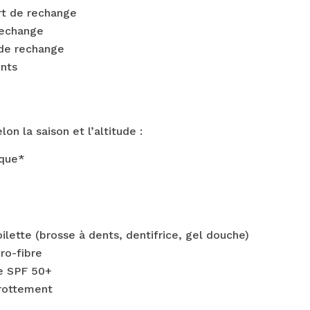
rt de rechange
rechange
de rechange
nts
on la saison et l’altitude :
ique*
ilette (brosse à dents, dentifrice, gel douche)
ro-fibre
e SPF 50+
rottement