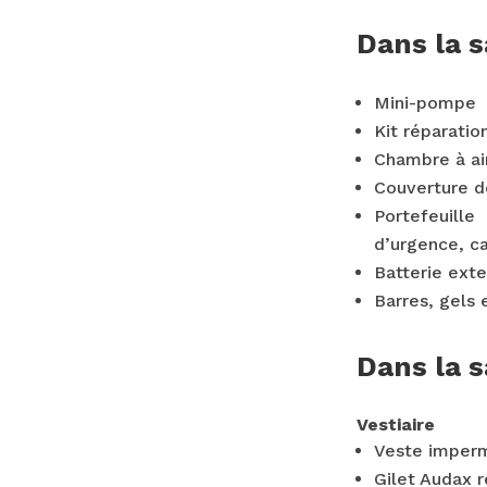
Dans la 
Mini-pompe
Kit réparatio
Chambre à air
Couverture d
Portefeuille
d’urgence, c
Batterie ext
Barres, gels 
Dans la s
Vestiaire
Veste imper
Gilet Audax r