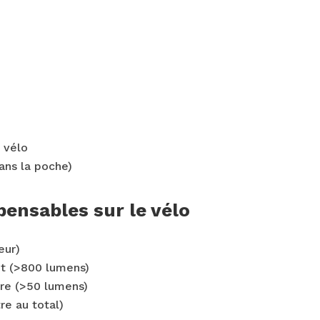
 vélo
ans la poche)
pensables sur le vélo
eur)
t (>800 lumens)
ère (>50 lumens)
tre au total)