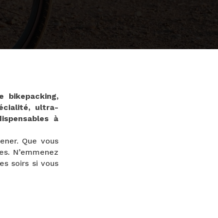
e bikepacking,
ialité, ultra-
dispensables à
ener. Que vous
ires. N’emmenez
es soirs si vous