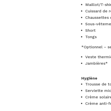
Maillot/T-shi
Cuissard de 
Chaussettes 
Sous-vêteme
Short
Tongs
*Optionnel – sel
Veste therm
Jambières*
Hygiène
Trousse de to
Serviette mic
Crème solair
Crème anti-f