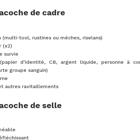
sacoche de cadre
n (multi-tool, rustines ou mèches, riselans)
 (x2)
e survie
 (papier d’identité, CB, argent liquide, personne à c
arte groupe sanguin)
erne
et autres ravitaillements
acoche de selle
méable
éfléchissant