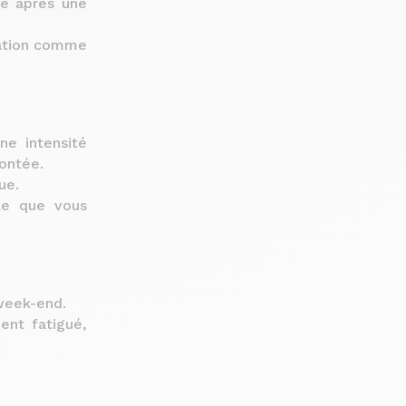
ve après une
atation comme
ne intensité
ontée.
ue.
lle que vous
 week-end.
ent fatigué,