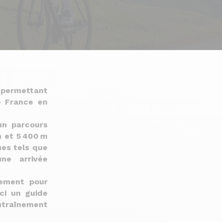
 permettant
e France en
un parcours
m et 5 400 m
ues tels que
ne arrivée
lement pour
ici un guide
entraînement