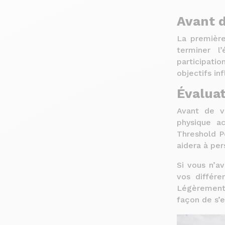
Avant 
La première
terminer l
participatio
objectifs in
Évaluat
Avant de v
physique a
Threshold P
aidera à per
Si vous n’a
vos différe
Légèrement
façon de s’e