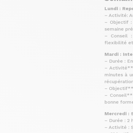
Lundi : Re
– Activité: 
– Objectif 
semaine pré
– Conseil 
flexibilité e
Mardi : Int
– Durée : En
– Activité*
minutes à u
récupération
– Objectif**
– Conseil**
bonne forme
Mercredi : 
– Durée : 2 
– Activité :