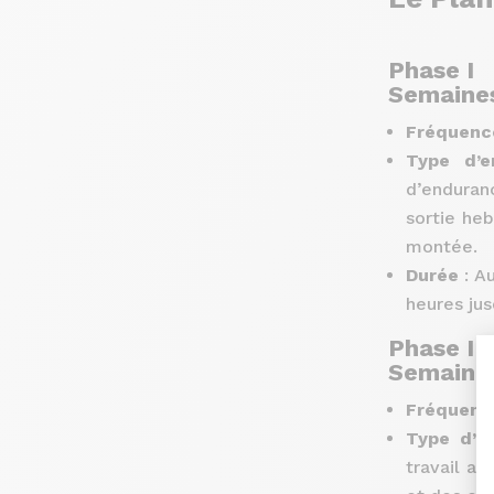
Phase I
Semaines
Fréquenc
Type d’e
d’enduranc
sortie he
montée.
Durée
: A
heures jus
Phase II
Semaines
Fréquenc
Type d’e
travail au