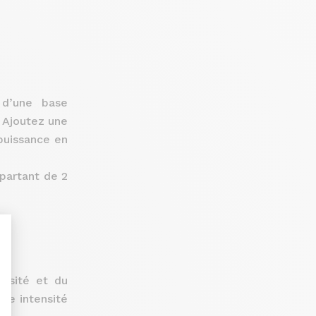
 d’une base
. Ajoutez une
puissance en
partant de 2
ensité et du
nalize Your Options
ute intensité