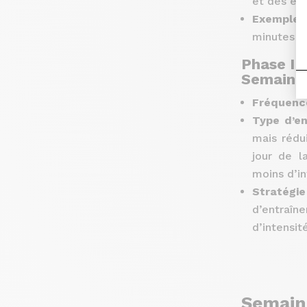
et des eff
Exemple 
minutes à 
Phase III
Semaines
Fréquenc
Type d’e
mais rédu
jour de l
moins d’in
Stratégie
d’entraî
d’intensit
Semain