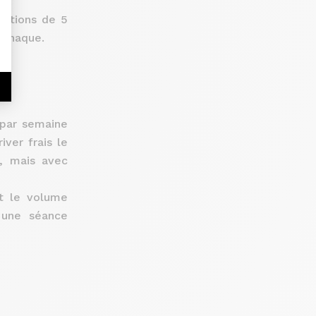
titions de 5
 chaque.
 par semaine
ver frais le
s, mais avec
t le volume
 une séance