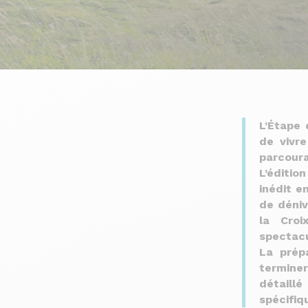
L’Étape
de vivr
parcoura
L’éditio
inédit e
de déniv
la Croi
spectacu
La prép
terminer
détaillé
spécifiq