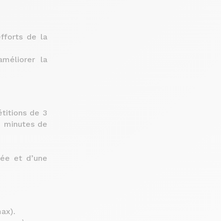
fforts de la
méliorer la
titions de 3
3 minutes de
vée et d’une
ax).