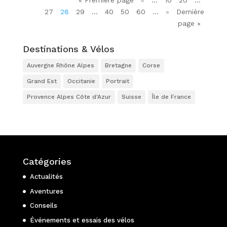
« Première page
«
…
10
20
…
27
28
29
…
40
50
60
…
»
Dernière
page »
Destinations & Vélos
Auvergne Rhône Alpes
Bretagne
Corse
Grand Est
Occitanie
Portrait
Provence Alpes Côte d'Azur
Suisse
Île de France
Catégories
Actualités
Aventures
Conseils
Événements et essais des vélos