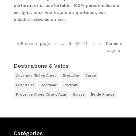
performant et confortable, 100% personnalisable
en ligne, pour vos trajets du quotidien, vos
balades estivales ou vos...
« Première page
«
…
9
10
11
…
»
Dernière
page »
Destinations & Vélos
Auvergne Rhône Alpes
Bretagne
Corse
Grand Est
Occitanie
Portrait
Provence Alpes Côte d'Azur
Suisse
Île de France
Catégories