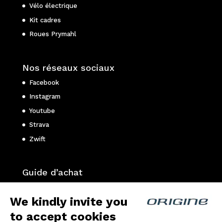
Vélo électrique
Kit cadres
Roues Prymahl
Nos réseaux sociaux
Facebook
Instagram
Youtube
Strava
Zwift
Guide d’achat
Choisir son vélo de route ?
We kindly invite you
Choisir son vélo gravel ?
to accept cookies
Choisir son VTT ?