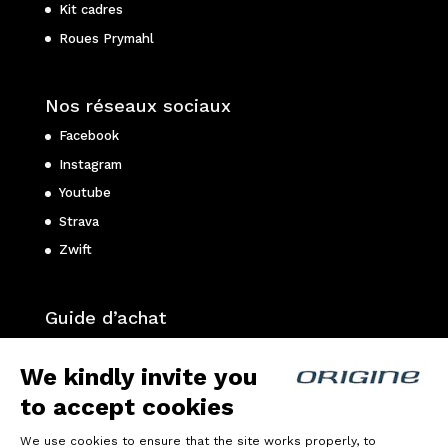
Kit cadres
Roues Prymahl
Nos réseaux sociaux
Facebook
Instagram
Youtube
Strava
Zwift
Guide d’achat
Choisir son vélo de route ?
We kindly invite you
Choisir son vélo gravel ?
to accept cookies
Choisir son VTT ?
We use cookies to ensure that the site works properly, to