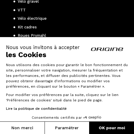
Vélo gravel
VTT
Vélo électrique
Kit cadres
Roues Prymahl
Nous vous invitons à accepter
les Cookies
Nos réseaux sociaux
Facebook
Nous utilisons des cookies pour garantir le bon fonctionnement du
site, personnaliser votre navigation, mesurer la fréquentation et
Instagram
les performances, et diffuser des publicités pertinentes. Vous
pouvez obtenir davantage d'informations ou modifier vos
Youtube
préférences, en cliquant sur le bouton « Paramétrer ».
Strava
Pour modifier vos préférences par la suite, cliquez sur le lien
Zwift
'Préférences de cookies' situé dans le pied de page.
Lire la politique de confidentialité
Consentements certifiés par
Guide d’achat
Non merci
Paramétrer
OK pour moi
Choisir son vélo de route ?