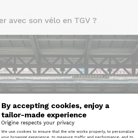
 avec son vélo en TGV ?
By accepting cookies, enjoy a
tailor-made experience
Origine respects your privacy
Consent Management Platform: Perso
We use cookies to ensure that the site works properly, to personalize
your browsing experience, to measure traffic and performance, and to