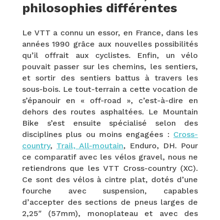
philosophies différentes
Le VTT a connu un essor, en France, dans les
a
nnées 1990 grâce aux nouvelles possibilités
qu’il offrait aux cyclistes. Enfin, un vélo
pouvait passer sur les chemins, les sentiers,
et sortir des sentiers battus à travers les
sous-bois. Le tout-terrain a cette vocation de
s’épanouir en « off-road », c’est-à-dire en
dehors des routes asphaltées. Le Mountain
Bike s’est ensuite spécialisé selon des
disciplines plus ou moins engagées :
Cross-
country
,
Trail, All-moutain
, Enduro, DH. P
our
ce comparatif avec les vélos gravel
, nous ne
retiendrons que les VTT Cross-country (XC).
Ce sont des vélos à cintre plat, dotés d’une
fourche avec suspension, capables
d’accepter des sections de pneus larges de
2,25″ (57mm), monoplateau et avec des