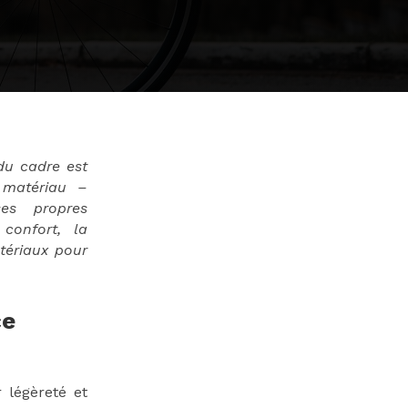
du cadre est
 matériau –
es propres
 confort, la
atériaux pour
ce
 légèreté et