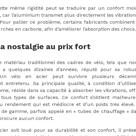
cette même rigidité peut se traduire par un confort moi
s, car l’aluminium transmet plus directement les vibration
 Pour pallier ce problème, certains fabricants combinen
rches en carbone, afin d’améliorer l’absorption des chocs.
la nostalgie au prix fort
le matériau traditionnel des cadres de vélo, tels que n
y a quelques dizaines d’années, réputé pour sa robus
. Un vélo en acier peut survivre plusieurs décenni
t entretenu. Sa principale qualité, à condition d’utilis
e, réside dans sa capacité à absorber les vibrations, off
 tous types de surfaces. Ce confort s’obtient malheu
u rendement qui est médiocre et d’un poids très élevé.
e de gamme, parfois appelé en « tubes de chauffage » da
 procure aucun confort.
cier soit loué pour sa durabilité et son confort, il prés