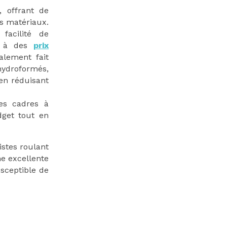
, offrant de
s matériaux.
facilité de
té à des
prix
lement fait
hydroformés,
 en réduisant
es cadres à
udget tout en
istes roulant
e excellente
sceptible de