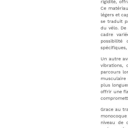
rigidité, of
Ce matériau
légers et ca
se traduit p
du vélo. De
cadre varié
possibilit
spécifiques
Un autre ava
vibrations,
parcours lon
musculaire 
plus longues
offrir une f
compromettr
Grace au tr
monocoque a
niveau de c