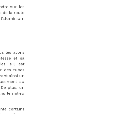
ndre sur les
s de la route
t l’aluminium
ous les avons
tesse et sa
es s’il est
er des tubes
rant ainsi un
reusement au
 De plus, un
ns le milieu
ente certains