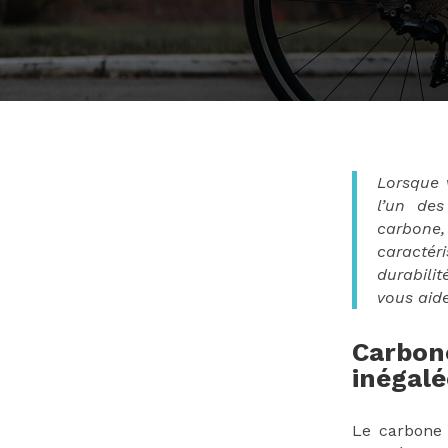
Lorsque 
l’un de
carbone
caractér
durabilit
vous aide
Carbone
inégalé
Le carbone 