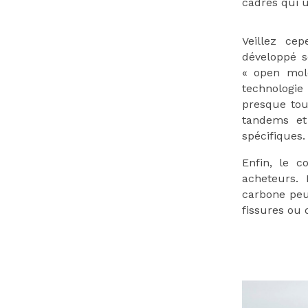
cadres qui u
Veillez ce
développé s
« open mold
technologie
presque tou
tandems et
spécifiques.
Enfin, le c
acheteurs. 
carbone peu
fissures ou 