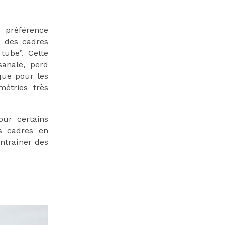
 préférence
e des cadres
tube”. Cette
sanale, perd
que pour les
étries très
our certains
es cadres en
ntraîner des