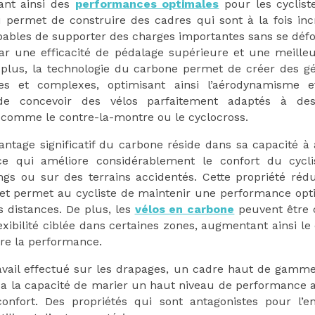
frant ainsi des
performances optimales
pour les cycliste
 permet de construire des cadres qui sont à la fois in
pables de supporter des charges importantes sans se déf
ar une efficacité de pédalage supérieure et une meilleu
 plus, la technologie du carbone permet de créer des g
es et complexes, optimisant ainsi l’aérodynamisme e
é de concevoir des vélos parfaitement adaptés à des 
, comme le contre-la-montre ou le cyclocross.
ntage significatif du carbone réside dans sa capacité à
 ce qui améliore considérablement le confort du cycl
gs ou sur des terrains accidentés. Cette propriété rédu
et permet au cycliste de maintenir une performance opt
 distances. De plus, les
vélos en carbone
peuvent être 
lexibilité ciblée dans certaines zones, augmentant ainsi le
e la performance.
avail effectué sur les drapages, un cadre haut de gamm
 la capacité de marier un haut niveau de performance 
onfort. Des propriétés qui sont antagonistes pour l’