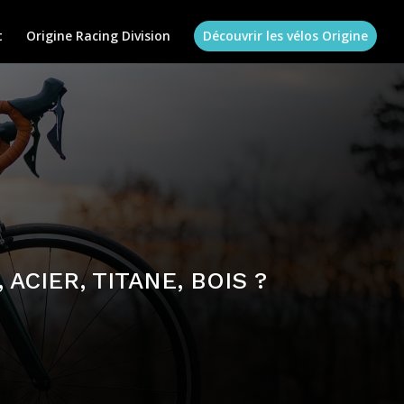
t
Origine Racing Division
Découvrir les vélos Origine
CIER, TITANE, BOIS ?