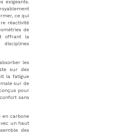
s exigeants.
croyablement
ormer, ce qui
re réactivité
éométries de
t offrant la
disciplines
 absorber les
iste sur des
it la fatigue
imale sur de
conçus pour
 confort sans
e en carbone
avec un haut
ensemble des