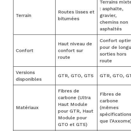
Terrains mixt
: asphalte,
Routes lisses et
Terrain
gravier,
bitumées
chemins non
asphaltés
Confort opti
Haut niveau de
pour de long
Confort
confort sur
sorties hors
route
route
Versions
GTR, GTO, GTS
GTR, GTO, G
disponibles
Fibres de
Fibres de
carbone (Ultra
carbone
Haut Module
Matériaux
(mêmes
pour GTR, Haut
spécification
Module pour
que l’Axxome
GTO et GTS)