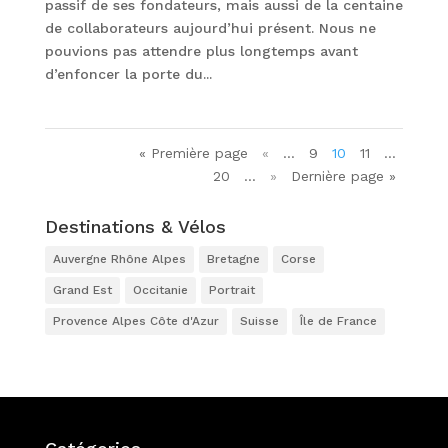
passif de ses fondateurs, mais aussi de la centaine
de collaborateurs aujourd’hui présent. Nous ne
pouvions pas attendre plus longtemps avant
d’enfoncer la porte du...
« Première page
«
…
9
10
11
…
20
…
»
Dernière page »
Destinations & Vélos
Auvergne Rhône Alpes
Bretagne
Corse
Grand Est
Occitanie
Portrait
Provence Alpes Côte d'Azur
Suisse
Île de France