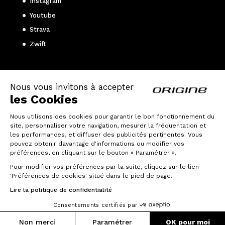
Instagram
Youtube
Strava
Zwift
Guide d’achat
Nous vous invitons à accepter
Choisir son vélo de route ?
les Cookies
Choisir son vélo gravel ?
Nous utilisons des cookies pour garantir le bon fonctionnement du
Choisir son VTT ?
site, personnaliser votre navigation, mesurer la fréquentation et
les performances, et diffuser des publicités pertinentes. Vous
pouvez obtenir davantage d'informations ou modifier vos
Politique de confidentialité
préférences, en cliquant sur le bouton « Paramétrer ».
Pour modifier vos préférences par la suite, cliquez sur le lien
Mentions légales
'Préférences de cookies' situé dans le pied de page.
Lire la politique de confidentialité
Consentements certifiés par
Non merci
Paramétrer
OK pour moi