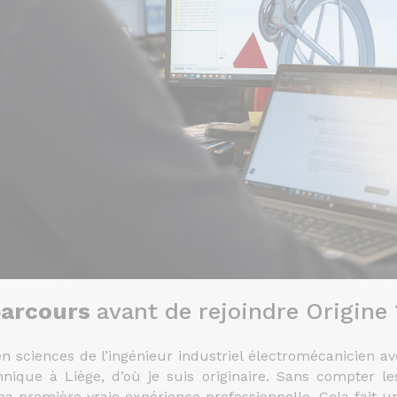
parcours
avant de rejoindre Origine 
en sciences de l’ingénieur industriel électromécanicien av
ique à Liège, d’où je suis originaire. Sans compter le
 ma première vraie expérience professionnelle. Cela fait 