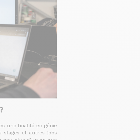
?
ec une finalité en génie
s stages et autres jobs
un peu plus d’un an que