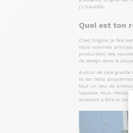
j’y travaille.
Quel est ton 
Chez Origine, je fais p
nous sommes principal
production) des nouvea
de design dans la plupa
Autour de cela gravite 
et les tests propremen
tout un lieu de produ
laquelle nous réalison
amènent à être le lien e