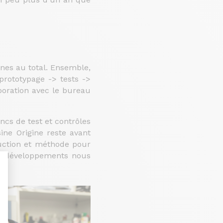
nnes au total. Ensemble,
rototypage -> tests ->
boration avec le bureau
ncs de test et contrôles
ine Origine reste avant
uction et méthode pour
nts développements nous
nalize Your Options