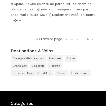
d’Opale. J’avais en tête de parcourir les chemins
blancs, le beau gravier qui manque un peu par
chez moi (Haute-Savoie).Seulement voilà, en étant
logé à...
« Première page
«
…
2
3
4
»
Destinations & Vélos
Auvergne Rhône Alpes
Bretagne
Corse
Grand Est
Occitanie
Portrait
Provence Alpes Côte d'Azur
Suisse
Île de France
Catégories