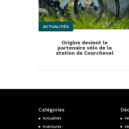
ACTUALITÉS
Origine devient le
partenaire vélo de la
station de Courchevel
Catégories
Déc
Actualités
Vé
Aventures
Vé