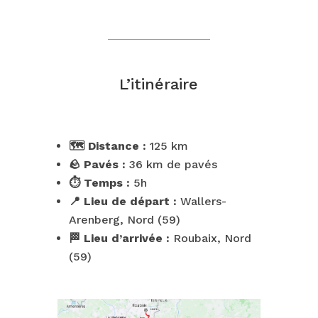
L’itinéraire
🗺️ Distance :
125 km
🪨 Pavés :
36 km de pavés
⏱️ Temps :
5h
📍 Lieu de départ :
Wallers-
Arenberg, Nord (59)
🏁 Lieu d’arrivée :
Roubaix, Nord
(59)