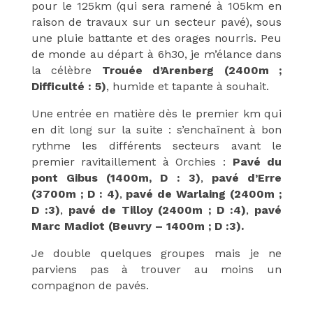
pour le 125km (qui sera ramené à 105km en
raison de travaux sur un secteur pavé), sous
une pluie battante et des orages nourris. Peu
de monde au départ à 6h30, je m’élance dans
la célèbre
Trouée d’Arenberg (2400m ;
Difficulté : 5)
, humide et tapante à souhait.
Une entrée en matière dès le premier km qui
en dit long sur la suite : s’enchaînent à bon
rythme les différents secteurs avant le
premier ravitaillement à Orchies :
Pavé du
pont Gibus (1400m, D : 3)
,
pavé d’Erre
(3700m ; D : 4)
,
pavé de Warlaing (2400m ;
D :3)
,
pavé de Tilloy (2400m ; D :4)
,
pavé
Marc Madiot (Beuvry – 1400m ; D :3).
Je double quelques groupes mais je ne
parviens pas à trouver au moins un
compagnon de pavés.