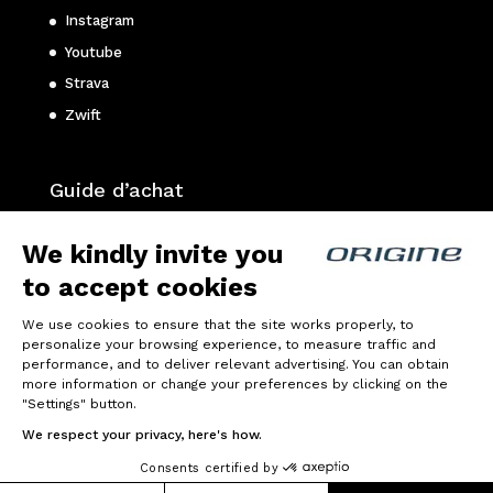
Instagram
Youtube
Strava
Zwift
Guide d’achat
Choisir son vélo de route ?
We kindly invite you
Choisir son vélo gravel ?
to accept cookies
Choisir son VTT ?
We use cookies to ensure that the site works properly, to
personalize your browsing experience, to measure traffic and
Politique de confidentialité
performance, and to deliver relevant advertising. You can obtain
more information or change your preferences by clicking on the
Mentions légales
"Settings" button.
We respect your privacy, here's how.
Consents certified by