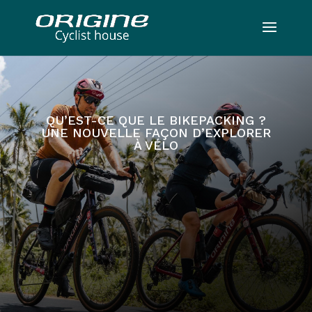
QU’EST-CE QUE LE BIKEPACKING ?
UNE NOUVELLE FAÇON D’EXPLORER
À VÉLO