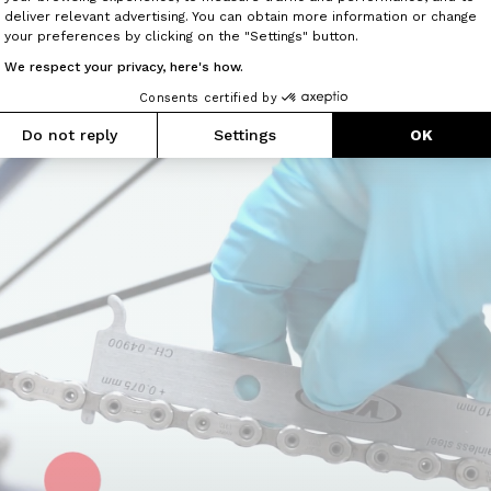
Axeptio consent
deliver relevant advertising. You can obtain more information or change
re dans un maillon en affichant un allongement de 0,075
your preferences by clicking on the "Settings" button.
ger votre chaîne.
We respect your privacy, here's how.
Consents certified by
Do not reply
Settings
OK