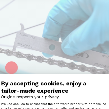
By accepting cookies, enjoy a
tailor-made experience
Origine respects your privacy
Consent Management Platform: Perso
We use cookies to ensure that the site works properly, to personalize
your browsing experience, to measure traffic and performance, and to