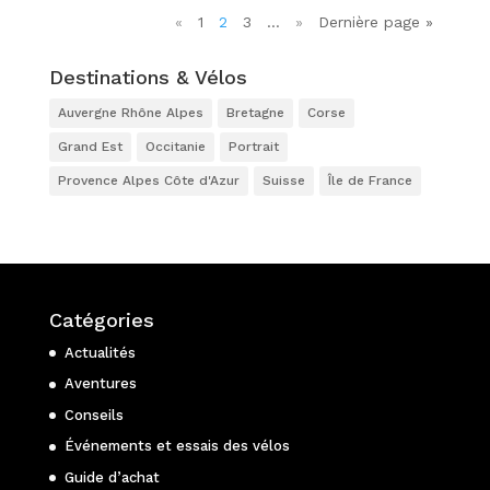
«
1
2
3
…
»
Dernière page »
Destinations & Vélos
Auvergne Rhône Alpes
Bretagne
Corse
Grand Est
Occitanie
Portrait
Provence Alpes Côte d'Azur
Suisse
Île de France
Catégories
Actualités
Aventures
Conseils
Événements et essais des vélos
Guide d’achat