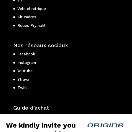
VTT
Vélo électrique
Kit cadres
Roues Prymahl
Nos réseaux sociaux
Facebook
Instagram
Youtube
Strava
Zwift
Guide d’achat
Choisir son vélo de route ?
We kindly invite you
Choisir son vélo gravel ?