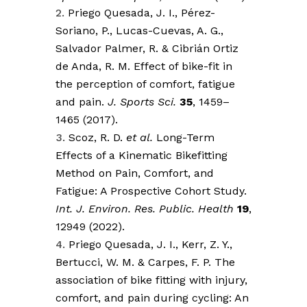
Priego Quesada, J. I., Pérez-
Soriano, P., Lucas-Cuevas, A. G.,
Salvador Palmer, R. & Cibrián Ortiz
de Anda, R. M. Effect of bike-fit in
the perception of comfort, fatigue
and pain.
J. Sports Sci.
35
, 1459–
1465 (2017).
Scoz, R. D.
et al.
Long-Term
Effects of a Kinematic Bikefitting
Method on Pain, Comfort, and
Fatigue: A Prospective Cohort Study.
Int. J. Environ. Res. Public. Health
19
,
12949 (2022).
Priego Quesada, J. I., Kerr, Z. Y.,
Bertucci, W. M. & Carpes, F. P. The
association of bike fitting with injury,
comfort, and pain during cycling: An