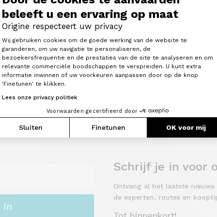
beleeft u een ervaring op maat
Origine respecteert uw privacy
Toestemmingsbeheerplatform: Person
Wij gebruiken cookies om de goede werking van de website te
De tips van onze
Avonturen en
garanderen, om uw navigatie te personaliseren, de
bezoekersfrequentie en de prestaties van de site te analyseren en om
Axeptio consent
experten
routes
relevante commerciële boodschappen te verspreiden. U kunt extra
informatie inwinnen of uw voorkeuren aanpassen door op de knop
'Finetunen' te klikken.
Lees onze privacy politiek
Voorwaarden gecertifieerd door
Sluiten
Finetunen
OK voor mij
Schrijf je in voor
Ontvang al het laatste nieuws 
de experten, routes en koopti
j in
Tot binnenkort!