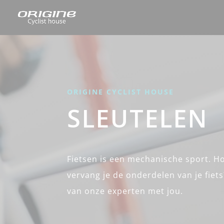
ORIGINE CYCLIST HOUSE
SLEUTELEN
Fietsen is een mechanische sport. 
vervang je de onderdelen van je fiet
van onze experten met jou.