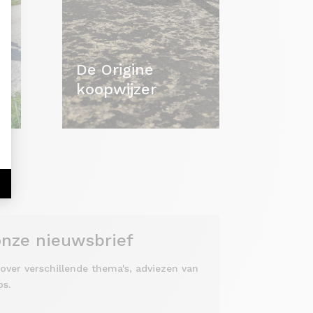
aliseer uw opties
De Origine
koopwijzer
 onze nieuwsbrief
over verschillende thema's, adviezen van
ps.