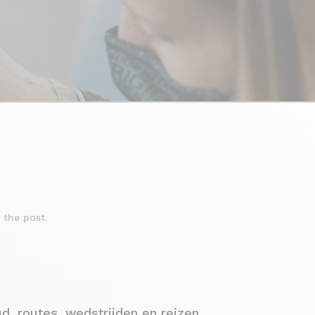
 the post.
d, routes, wedstrijden en reizen.