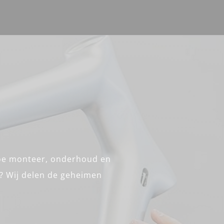
Hoe monteer, onderhoud en
s? Wij delen de geheimen