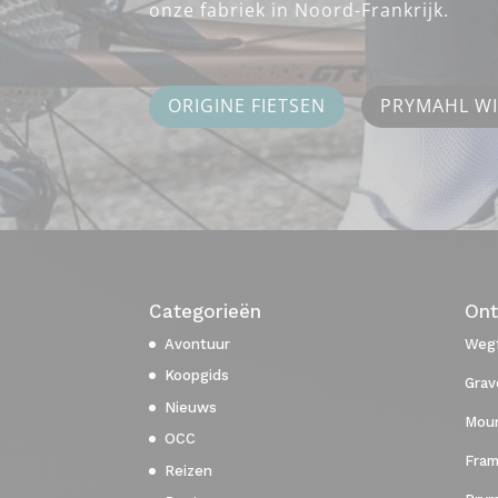
onze fabriek in Noord-Frankrijk.
ORIGINE FIETSEN
PRYMAHL W
Categorieën
Ont
Avontuur
Wegf
Koopgids
Grav
Nieuws
Moun
OCC
Fram
Reizen