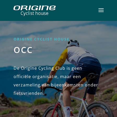
ORIGINE CYCLIST HOUSE
OCC
De Origine Cycling Club is geen
officiële organisatie, maar een
verzameling van bijeenkomsten onder
fietsvrienden.