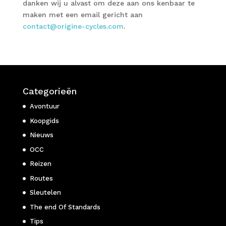
danken wij u alvast om deze aan ons kenbaar te
maken met een email gericht aan
contact@origine-cycles.com
.
Categorieën
Avontuur
Koopgids
Nieuws
OCC
Reizen
Routes
Sleutelen
The end Of Standards
Tips