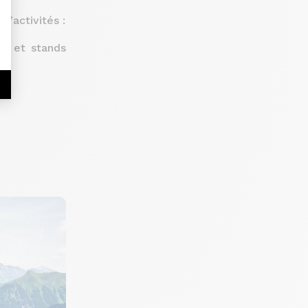
d’activités :
ux et stands
ve.