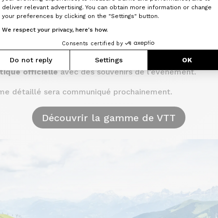
Axeptio consent
deliver relevant advertising. You can obtain more information or change
 des randonnées et tests, le salon propose une multitude 
your preferences by clicking on the "Settings" button.
We respect your privacy, here's how.
ons pour enfants et adultes
, comme des ateliers, je
Consents certified by
fs.
s et bien-être
, pour récupérer après une journée sporti
Do not reply
Settings
OK
tique officielle
avec des souvenirs de l’événement.
e détaillé sera communiqué prochainement.
Découvrir la gamme de VTT