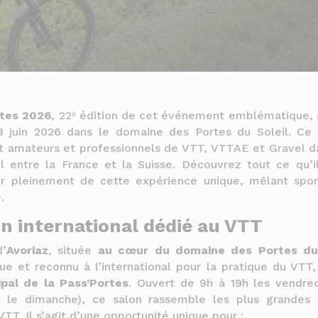
rtes 2026
, 22ᵉ édition de cet événement emblématique, 
 juin 2026 dans le domaine des Portes du Soleil. Ce
it amateurs et professionnels de VTT, VTTAE et Gravel d
l entre la France et la Suisse. Découvrez tout ce qu’il
er pleinement de cette expérience unique, mêlant spor
.
n international dédié au VTT
d’
Avoriaz
, située
au cœur du domaine des Portes du 
e et reconnu à l’international pour la pratique du VTT, 
ipal de la Pass’Portes
. Ouvert de 9h à 19h les vendre
8h le dimanche), ce salon rassemble les plus grandes
 VTT. Il s’agit d’une opportunité unique pour :