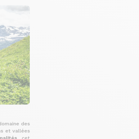
domaine des
s et vallées
nalités
, cet