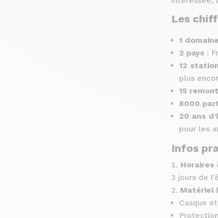
intéressée, 
Les chiff
1 domain
2 pays
: F
12 statio
plus encor
15 remon
8000 part
20 ans d’
pour les 
Infos pr
Horaires
3 jours de l
Matériel 
Casque et 
Protectio