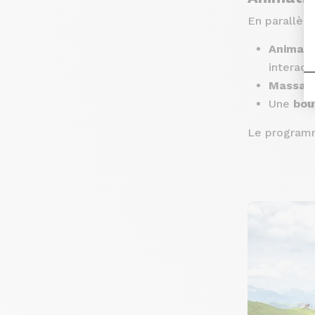
En parallèle
Animati
interacti
Massage
Une
bou
Le programm