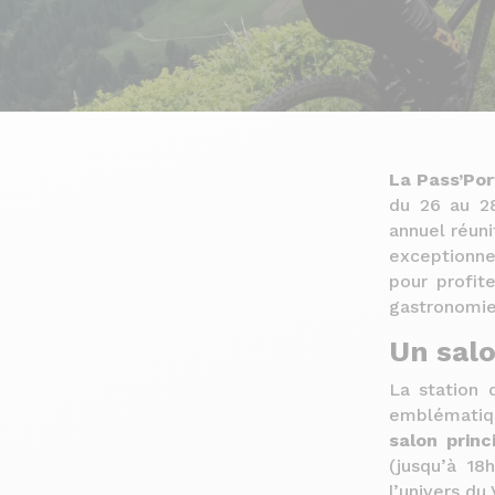
La Pass’Po
du 26 au 28
annuel réun
exceptionne
pour profit
gastronomie
Un salo
La station 
emblématiqu
salon princ
(jusqu’à 1
l’univers du