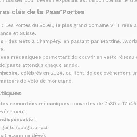
un dossier pour devenir exposant est disponible sur le site 
res clés de la Pass’Portes
e
: Les Portes du Soleil, le plus grand domaine VTT relié 
rance et Suisse.
ns
: des Gets à Champéry, en passant par Morzine, Avoria
e.
tées mécaniques
permettant de couvrir un vaste réseau d
icipants
attendus chaque année.
histoire
, célébrés en 2024, qui font de cet événement un
amateurs de vélo de montagne.
atiques
 des remontées mécaniques
: ouvertes de 7h30 à 17h45
’événement.
indispensable
:
gants (obligatoires).
ns (recommandées).