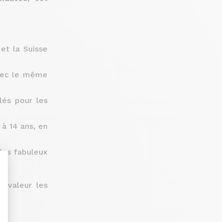
 et la Suisse
vec le même
lés pour les
à 14 ans, en
 les fabuleux
n valeur les
nalize Your Options