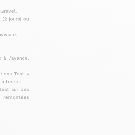
Gravel.
(2 jours) ou
iviale.
 à l’avance.
tions Test »
 à tester.
test sur des
es remontées