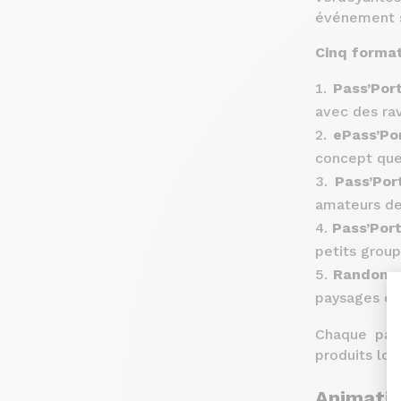
événement s
Cinq forma
Pass’Por
avec des ra
ePass’Po
concept que 
Pass’Por
amateurs de
Pass’Por
petits group
Randonné
paysages du
Chaque parc
produits lo
Animatio