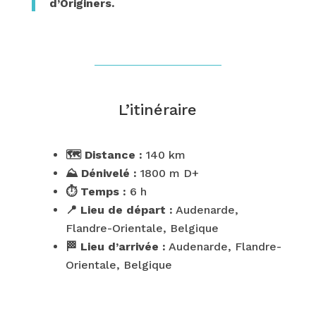
d’Originers.
L’itinéraire
🗺️ Distance :
140 km
⛰️ Dénivelé :
1
800 m D+
⏱️ Temps :
6 h
📍 Lieu de départ :
Audenarde,
Flandre-Orientale, Belgique
🏁 Lieu d’arrivée :
Audenarde, Flandre-
Orientale, Belgique