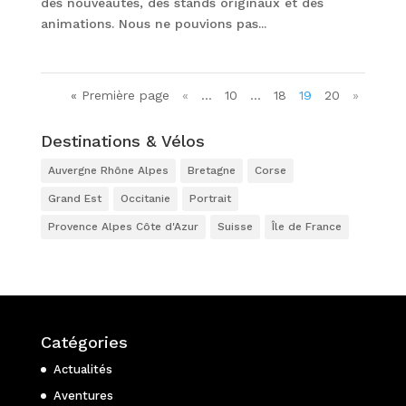
des nouveautés, des stands originaux et des
animations. Nous ne pouvions pas...
« Première page
«
…
10
…
18
19
20
»
Destinations & Vélos
Auvergne Rhône Alpes
Bretagne
Corse
Grand Est
Occitanie
Portrait
Provence Alpes Côte d'Azur
Suisse
Île de France
Catégories
Actualités
Aventures