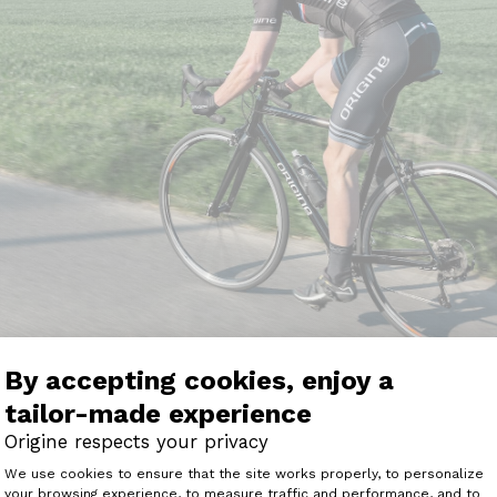
By accepting cookies, enjoy a
tailor-made experience
Origine respects your privacy
tation
pour tenir 100 km à vélo ?
Consent Management Platform: Perso
We use cookies to ensure that the site works properly, to personalize
your browsing experience, to measure traffic and performance, and to