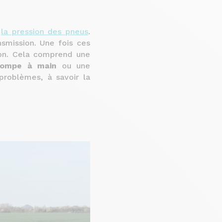
r
la pression des pneus
.
nsmission. Une fois ces
ion. Cela comprend une
pompe à main
ou une
 problèmes, à savoir la