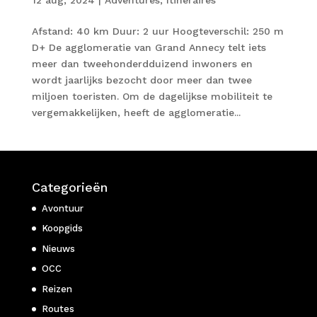
Afstand: 40 km Duur: 2 uur Hoogteverschil: 250 m
D+ De agglomeratie van Grand Annecy telt iets
meer dan tweehonderdduizend inwoners en
wordt jaarlijks bezocht door meer dan twee
miljoen toeristen. Om de dagelijkse mobiliteit te
vergemakkelijken, heeft de agglomeratie...
Categorieën
Avontuur
Koopgids
Nieuws
OCC
Reizen
Routes