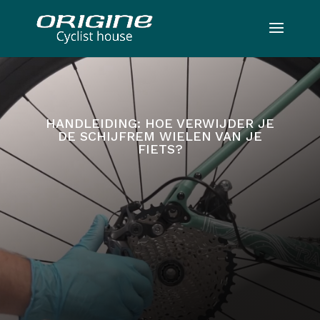
HANDLEIDING: HOE VERWIJDER JE
DE SCHIJFREM WIELEN VAN JE
FIETS?