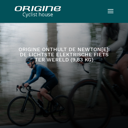
ORIGINE ONTHULT DE NEWTON[E]:
DE LICHTSTE ELEKTRISCHE FIETS
TER WERELD (9,83 KG)