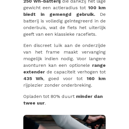
250 Wh-batterij
die dankzij het lage
gewicht een actieradius tot
100 km
biedt in gemengd gebruik.
De
batterij is volledig geïntegreerd in de
onderbuis, wat de fiets het uiterlijk
geeft van een klassieke racefiets.
Een discreet luik aan de onderzijde
van het frame maakt vervanging
mogelijk indien nodig. Voor langere
avonturen kan een optionele
range
extender
de capaciteit verhogen tot
435 Wh
, goed voor tot
160 km
rijplezier zonder onderbreking.
Opladen tot 80% duurt
minder dan
twee uur
.