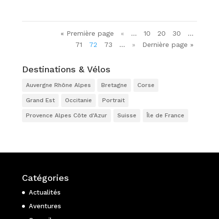
« Première page
«
…
10
20
30
…
71
72
73
…
»
Dernière page »
Destinations & Vélos
Auvergne Rhône Alpes
Bretagne
Corse
Grand Est
Occitanie
Portrait
Provence Alpes Côte d'Azur
Suisse
Île de France
Catégories
Actualités
Aventures