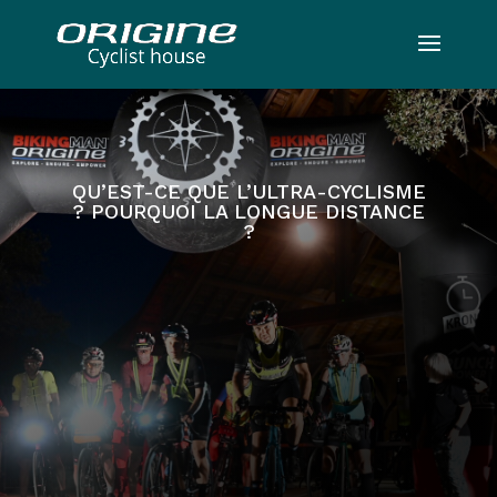
QU’EST-CE QUE L’ULTRA-CYCLISME
? POURQUOI LA LONGUE DISTANCE
?