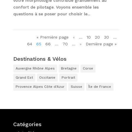
votre morphologie contribue grandement au
confort de pilotage. Voyons ensemble les
questions à se poser pour choisir le...
« Première page
«
…
10
20
30
…
64
65
66
…
70
…
»
Dernière page »
Destinations & Vélos
Auvergne Rhône Alpes
Bretagne
Corse
Grand Est
Occitanie
Portrait
Provence Alpes Côte d'Azur
Suisse
Île de France
Catégories